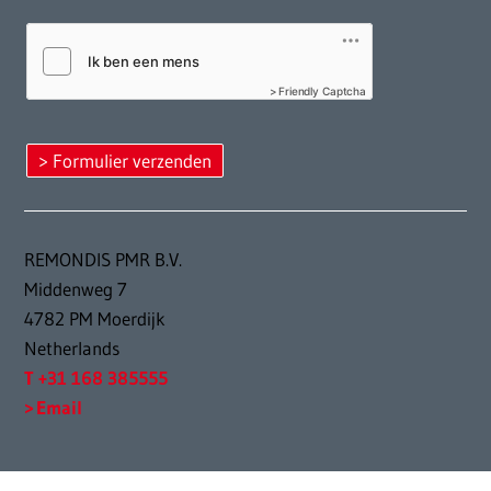
Friendly Captcha
REMONDIS PMR B.V.
Middenweg 7
4782 PM Moerdijk
Netherlands
T +31 168 385555
Email