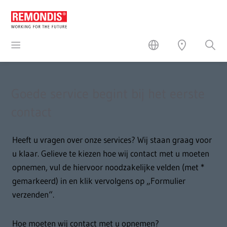
Goede service begint bij het eerste
contact
Heeft u vragen over onze services? Wij staan graag voor
u klaar. Gelieve te kiezen hoe wij contact met u moeten
opnemen, vul de hiervoor noodzakelijke velden (met *
gemarkeerd) in en klik vervolgens op „Formulier
verzenden“.
Hoe moeten wij contact met u opnemen?